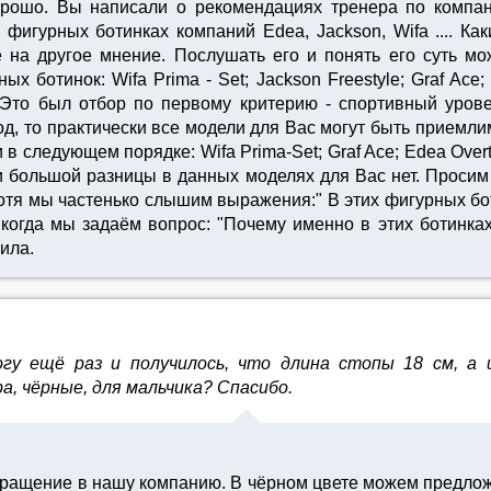
ошо. Вы написали о рекомендациях тренера по компании
фигурных ботинках компаний Edea, Jackson, Wifa .... К
 на другое мнение. Послушать его и понять его суть м
х ботинок: Wifa Prima - Set; Jackson Freestyle; Graf Ace
то был отбор по первому критерию - спортивный уровен
од, то практически все модели для Вас могут быть приемл
следующем порядке: Wifa Prima-Set; Graf Ace; Edea Overtur
и большой разницы в данных моделях для Вас нет. Просим 
отя мы частенько слышим выражения:" В этих фигурных бот
огда мы задаём вопрос: "Почему именно в этих ботинках, а
ила.
гу ещё раз и получилось, что длина стопы 18 см, а ш
а, чёрные, для мальчика? Спасибо.
ращение в нашу компанию. В чёрном цвете можем предложи