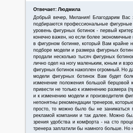
Отвечает: Людмила
Добрый вечер, Милания! Благодарим Вас 
подбираются профессиональные фигурные б
уровень фигурных ботинок - первый критери
конечно важен, но если более экономичные 
в фигурном ботинке, который Вам крайне н
подборе модели и размера фигурных ботино
продали несколько тысяч фигурных ботино
лично одел на ногу маленьким, юным и взр
фигурных ботинок накоплен огромный. Но да
модели фигурных ботинок Вам будет боле
изменение положения большой берцовой ко
привести не только к изменению размера (
и к изменению модели и производителя фиг
непонятны рекомендации тренеров, которые 
просто, то можно было бы не заниматься
рекламой компании и так далее. Можно бы
зрения удобства и комфорта - на сто проц
тренера заплатили бы намного больше. Но н