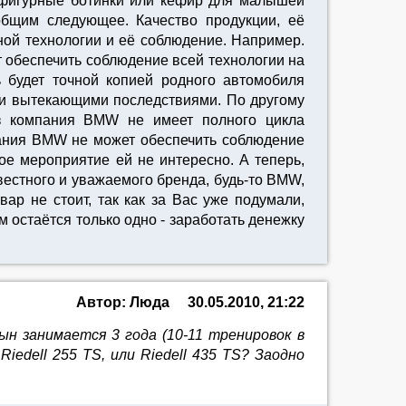
, фигурные ботинки или кефир для малышей
общим следующее. Качество продукции, её
ной технологии и её соблюдение. Например.
 обеспечить соблюдение всей технологии на
ь будет точной копией родного автомобиля
еми вытекающими последствиями. По другому
раз компания BMW не имеет полного цикла
пания BMW не может обеспечить соблюдение
ое мероприятие ей не интересно. А теперь,
вестного и уважаемого бренда, будь-то BMW,
вар не стоит, так как за Вас уже подумали,
 остаётся только одно - заработать денежку
Автор: Люда
30.05.2010, 21:22
н занимается 3 года (10-11 тренировок в
Riedell 255 TS, или Riedell 435 TS? Заодно