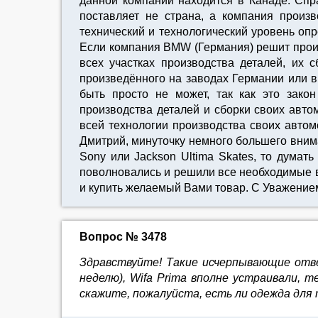
данной компании находится в Канаде. Спр
поставляет не страна, а компания произ
технический и технологический уровень оп
Если компания BMW (Германия) решит произ
всех участках производства деталей, их 
произведённого на заводах Германии или в
быть просто не может, так как это зако
производства деталей и сборки своих авт
всей технологии производства своих автом
Дмитрий, минуточку немного большего внима
Sony или Jackson Ultima Skates, то думать
поволновались и решили все необходимые во
и купить желаемый Вами товар. С Уважение
Вопрос № 3478
Здравствуйте! Такие исчерпывающие отве
неделю), Wifa Prima вполне устраивали, те
скажите, пожалуйста, есть ли одежда для 