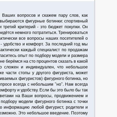
 Ваших вопросов и скажем пару слов, как
 выбираются фигурные ботинки: спортивный
и третий критерий - это бюджет покупки. Он
ридётся немного потратиться. Тренироваться
актически все вопросы наших посетителей о
- удобство и комфорт. За последний год мы
рактически каждый специалист по продажам
ласитесь опыт по подбору модели и размера
е берёмся на сто процентов сказать в какой
ко сложен и индивидуален, что небольшое
е части стопы у другого фигуриста, может
иваемых фигуристов) фигурного ботинка, но
просе всегда с небольшим "но". Нам всегда
мфорту и удобству. Если бы это было бы так
тветами на Ваши вопросы, продвижением и
подбору модели фигурного ботинка с точки
кую информацию любой фигурист, родители и
евозможно. Это небольшое введение. Поэтому