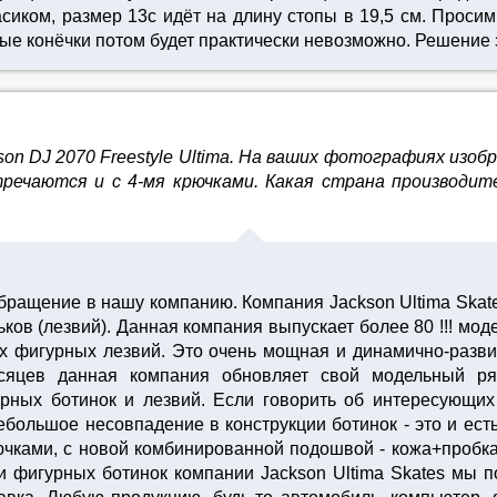
сиком, размер 13с идёт на длину стопы в 19,5 см. Проси
ные конёчки потом будет практически невозможно. Решение
n DJ 2070 Freestyle Ultima. На ваших фотографиях изобр
речаются и с 4-мя крючками. Какая страна производит
обращение в нашу компанию. Компания Jackson Ultima Skat
ков (лезвий). Данная компания выпускает более 80 !!! мо
ых фигурных лезвий. Это очень мощная и динамично-раз
есяцев данная компания обновляет свой модельный ря
рных ботинок и лезвий. Если говорить об интересующих 
большое несовпадение в конструкции ботинок - это и ес
рючками, с новой комбинированной подошвой - кожа+пробк
ли фигурных ботинок компании Jackson Ultima Skates мы 