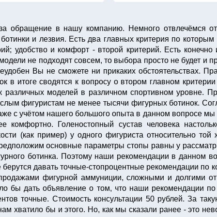
за обращение в нашу компанию. Немного отвлечёмся от
отинки и лезвия. Есть два главных критерия по которым
й; удобство и комфорт - второй критерий. Есть конечно 
модели не подходят совсем, то выбора просто не будет и п
еудобен Вы не сможете ни прикаких обстоятельствах. Пр
к в итоге сводятся к вопросу о втором главном критерии 
к различных моделей в различном спортивном уровне. П
ослым фигуристам не менее тысячи фигурных ботинок. Сог
же с учётом нашего большого опыта в данном вопросе мы н
е комфортно. Голеностопный сустав человека настоль
сти (как пример) у одного фигуриста относительно той ж
предположим основные параметры стопы равны у рассматр
урного ботинка. Поэтому наши рекомендации в данном во
берутся давать точные-стопроцентные рекомендации по ко
 продажами фигурной аммуниции, сложными и долгими о
ло бы дать объявление о том, что наши рекомендации по 
ентов точные. Стоимость консультации 50 рублей. За та
ам хватило бы и этого. Но, как мы сказали ранее - это н