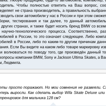
авка. Любую продукцию, будь-то автомобиль, компьютер
водитель. Чтобы полностью ответить на Ваш вопрос, со
ределяет не страна производитель, а правильность выбран
водить свои автомобили у нас в России и при этом сможет
сборки, тестирования и так далее, то данный автомобил
 других странах, и также будет носить бренд BMW со вс
н научно-технологического процесса. Соответственно, 
омобилей в России, то это означает следующее. Либо ком
обилей в России, либо по каким-то другим причинам данн
ния. Если Вы видите на каком либо товаре маркировку из
 и волноваться по поводу того, где произведён данный то
просы компании BMW, Sony и Jackson Ultima Skates, а Вам
м, Людмила.
ты просто поражают. Но мои сомнения не развеяли. Сы
перь выросли. Как сделать выбор Wifa Skate Deluxe или 
тренировок для мальчика 128 см?