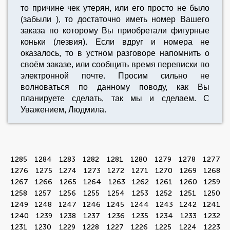
то причине чек утерян, или его просто не было
(забыли ), то достаточно иметь номер Вашего
заказа по которому Вы приобретали фигурные
коньки (лезвия). Если вдруг и номера не
оказалось, то в устном разговоре напомнить о
своём заказе, или сообщить время переписки по
электронной почте. Просим сильно не
волноваться по данному поводу, как Вы
планируете сделать, так мы и сделаем. С
Уважением, Людмила.
1285
1284
1283
1282
1281
1280
1279
1278
1277
1276
1275
1274
1273
1272
1271
1270
1269
1268
1267
1266
1265
1264
1263
1262
1261
1260
1259
1258
1257
1256
1255
1254
1253
1252
1251
1250
1249
1248
1247
1246
1245
1244
1243
1242
1241
1240
1239
1238
1237
1236
1235
1234
1233
1232
1231
1230
1229
1228
1227
1226
1225
1224
1223