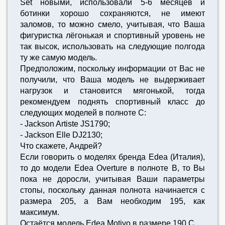
Set новыми, использовали 5-6 месяцев и
ботинки хорошо сохраняются, не имеют
заломов, то можно смело, учитывая, что Ваша
фигуристка лёгонькая и спортивный уровень не
так высок, использовать на следующие полгода
ту же самую модель.
Предположим, поскольку информации от Вас не
получили, что Ваша модель не выдерживает
нагрузок и становится мягонькой, тогда
рекомендуем поднять спортивный класс до
следующих моделей в полноте C:
- Jackson Artiste JS1790;
- Jackson Elle DJ2130;
Что скажете, Андрей?
Если говорить о моделях бренда Edea (Италия),
то до модели Edea Overture в полноте B, то Вы
пока не доросли, учитывая Ваши параметры
стопы, поскольку данная полнота начинается с
размера 205, а Вам необходим 195, как
максимум.
Остаётся модель Edea Motivo в размере 190 C.