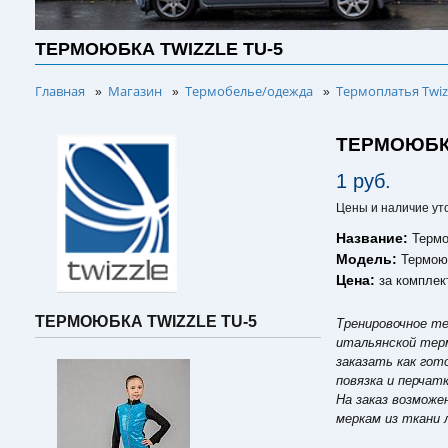
ТЕРМОЮБКА TWIZZLE TU-5
Главная
Магазин
Термобелье/одежда
Термоплатья Twiz
»
»
»
ТЕРМОЮБКА
1 руб.
Цены и наличие ут
Название:
Термо
Модель:
Термоюб
Цена:
за комплек
ТЕРМОЮБКА TWIZZLE TU-5
Тренировочное те
итальянской терм
заказать как гот
повязка и перчатк
На заказ возмож
меркам из ткани 