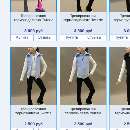
Тренировочная
Тренировочная
Трени
термоводолазка Twizzle
термоводолазка Twizzle
термофут
3 900
3 900
3 0
руб
руб
Купить
Отзывы
Купить
Отзывы
Купить
Тренировочная
Тренировочная
Трени
терможилетка Twizzle
терможилетка Twizzle
терможил
2 500
2 500
2 5
руб
руб