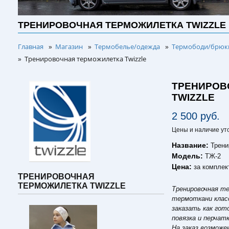
ТРЕНИРОВОЧНАЯ ТЕРМОЖИЛЕТКА TWIZZLE
Главная
Магазин
Термобелье/одежда
Термободи/брюки
»
»
»
Тренировочная терможилетка Twizzle
»
ТРЕНИРОВ
TWIZZLE
2 500 руб.
Цены и наличие ут
Название:
Трени
Модель:
ТЖ-2
Цена:
за комплек
ТРЕНИРОВОЧНАЯ
ТЕРМОЖИЛЕТКА TWIZZLE
Тренировочная т
термоткани класс
заказать как гот
повязка и перчат
На заказ возмож