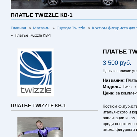
ПЛАТЬЕ TWIZZLE КВ-1
Главная
Магазин
Одежда Twizzle
Костюм фигуриста для 
»
»
»
Платье Twizzle КВ-1
»
ПЛАТЬЕ TW
3 500 руб.
Цены и наличие ут
Название:
Плать
Модель:
Twizzle
Цена:
за комплек
ПЛАТЬЕ TWIZZLE КВ-1
Костюм фигуриста 
итальянского и к
аппликации и кам
среди спортсмено
школа фигурного 