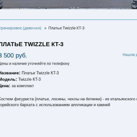
тренировок (девочки)
Платье Twizzle КT-3
»
ПЛАТЬЕ TWIZZLE КT-3
3 500 руб.
Нашли 
Цены и наличие уточняйте по телефону
Название:
Платье Twizzle КT-3
Модель:
Twizzle КT-3
Цена:
за комплект
Костюм фигуриста (платье, лосины, чехлы на ботинки) - из итальянского 
корейского бархата с использованием аппликации и камней