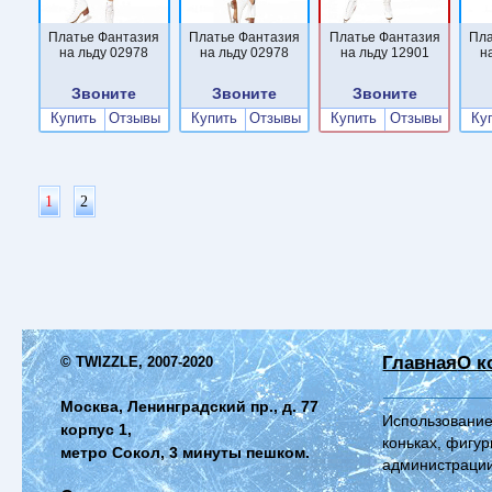
Платье Фантазия
Платье Фантазия
Платье Фантазия
Пла
на льду 02978
на льду 02978
на льду 12901
н
Звоните
Звоните
Звоните
Купить
Отзывы
Купить
Отзывы
Купить
Отзывы
Ку
1
2
Главная
О к
© TWIZZLE, 2007-2020
Москва, Ленинградский пр., д. 77
Использование
корпус 1,
коньках, фигур
метро Сокол, 3 минуты пешком.
администрации