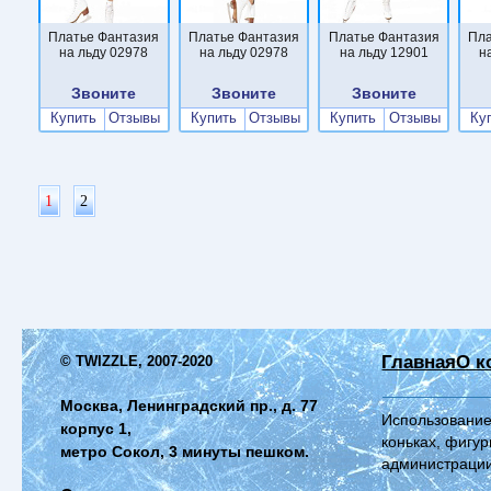
Платье Фантазия
Платье Фантазия
Платье Фантазия
Пла
на льду 02978
на льду 02978
на льду 12901
н
Звоните
Звоните
Звоните
Купить
Отзывы
Купить
Отзывы
Купить
Отзывы
Ку
1
2
Главная
О к
© TWIZZLE, 2007-2020
Москва, Ленинградский пр., д. 77
Использование
корпус 1,
коньках, фигур
метро Сокол, 3 минуты пешком.
администрации