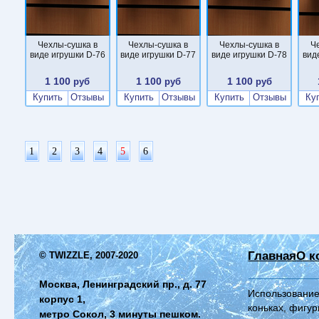
Чехлы-сушка в
Чехлы-сушка в
Чехлы-сушка в
Ч
виде игрушки D-76
виде игрушки D-77
виде игрушки D-78
вид
1 100
1 100
1 100
руб
руб
руб
Купить
Отзывы
Купить
Отзывы
Купить
Отзывы
Ку
1
2
3
4
5
6
Главная
О к
© TWIZZLE, 2007-2020
Москва, Ленинградский пр., д. 77
Использование
корпус 1,
коньках, фигур
метро Сокол, 3 минуты пешком.