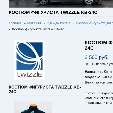
КОСТЮМ ФИГУРИСТА TWIZZLE KB-24C
Главная
Магазин
Одежда Twizzle
Костюм фигуриста для 
»
»
»
Костюм фигуриста Twizzle KB-24c
»
КОСТЮМ ФИ
24C
3 500 руб.
Цены и наличие ут
Название:
Костю
Модель:
Twizzle
Цена:
за комплек
КОСТЮМ ФИГУРИСТА TWIZZLE KB-
24C
Костюм фигуриста 
итальянского и к
аппликации и кам