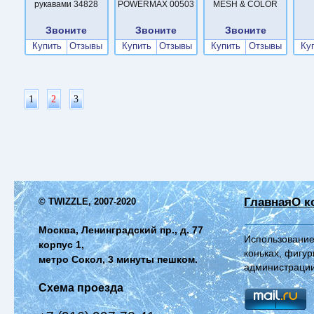
рукавами 34828
POWERMAX 00503
MESH & COLOR
Звоните
Звоните
Звоните
Купить
Отзывы
Купить
Отзывы
Купить
Отзывы
Ку
1
2
3
Главная
О к
© TWIZZLE, 2007-2020
Москва, Ленинградский пр., д. 77
Использование
корпус 1,
коньках, фигур
метро Сокол, 3 минуты пешком.
администрации
Схема проезда