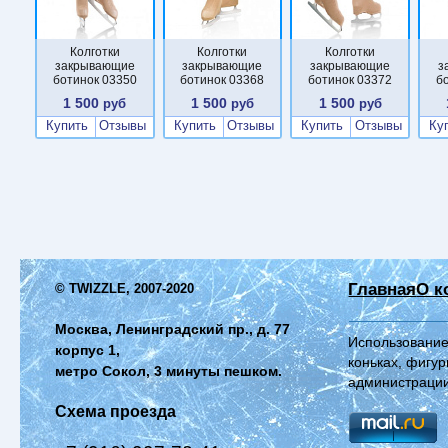
Колготки
Колготки
Колготки
закрывающие
закрывающие
закрывающие
з
ботинок 03350
ботинок 03368
ботинок 03372
б
1 500
1 500
1 500
руб
руб
руб
Купить
Отзывы
Купить
Отзывы
Купить
Отзывы
Ку
Главная
О к
© TWIZZLE, 2007-2020
Москва, Ленинградский пр., д. 77
Использование
корпус 1,
коньках, фигур
метро Сокол, 3 минуты пешком.
администрации
Схема проезда