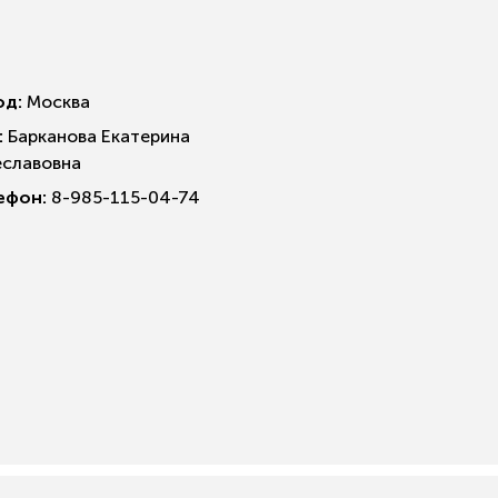
од:
Москва
:
Барканова Екатерина
еславовна
ефон:
8-985-115-04-74