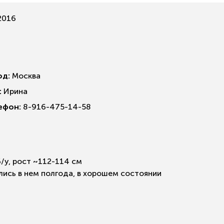
2016
од:
Москва
:
Ирина
ефон:
8-916-475-14-58
/у, рост ~112-114 см
лись в нем полгода, в хорошем состоянии