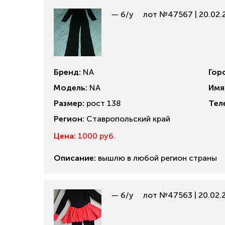
— б/у
лот №47567 | 20.02.
Бренд:
NA
Гор
Модель:
NA
Имя
Размер:
рост 138
Тел
Регион:
Ставропольский край
Цена:
1000 руб.
Описание:
вышлю в любой регион страны
— б/у
лот №47563 | 20.02.