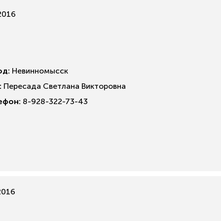
2016
од:
Невинномысск
:
Пересада Светлана Викторовна
ефон:
8-928-322-73-43
2016