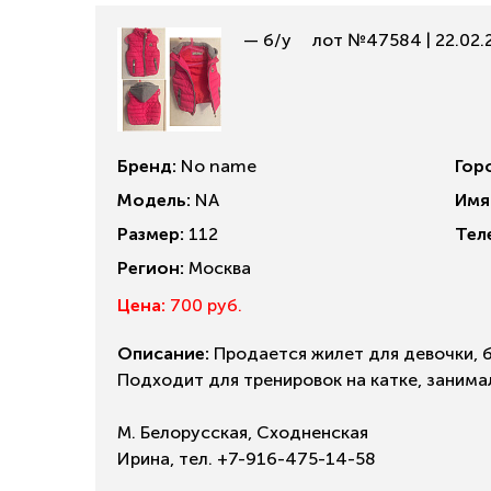
— б/у
лот №47584 | 22.02.
Бренд:
No name
Гор
Модель:
NA
Имя
Размер:
112
Тел
Регион:
Москва
Цена:
700 руб.
Описание:
Продается жилет для девочки, б
Подходит для тренировок на катке, занима
М. Белорусская, Сходненская
Ирина, тел. +7-916-475-14-58