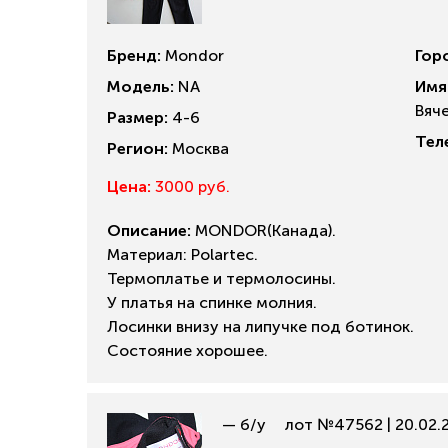
Бренд:
Mondor
Гор
Модель:
NA
Имя
Вяч
Размер:
4-6
Тел
Регион:
Москва
Цена:
3000 руб.
Описание:
MONDOR(Канада).
Материал: Polartec.
Термоплатье и термолосины.
У платья на спинке молния.
Лосинки внизу на липучке под ботинок.
Состояние хорошее.
— б/у
лот №47562 | 20.02.