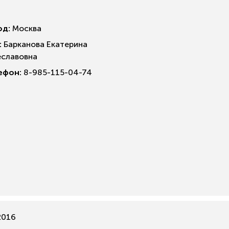
од:
Москва
:
Барканова Екатерина
еславовна
ефон:
8-985-115-04-74
2016