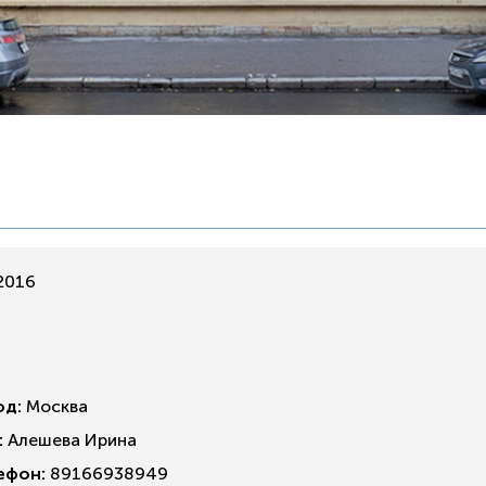
2016
од:
Москва
:
Алешева Ирина
ефон:
89166938949